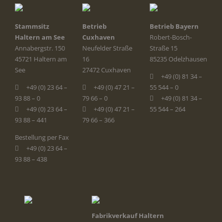
Stammsitz
Betrieb
Betrieb Bayern
Haltern am See
Cuxhaven
Robert-Bosch-
Annabergstr. 150
Neufelder Straße
Straße 15
45721 Haltern am
16
85235 Odelzhausen
See
27472 Cuxhaven
+49 (0) 81 34 –
+49 (0) 23 64 –
+49 (0) 47 21 –
55 544 – 0
93 88 – 0
79 66 – 0
+49 (0) 81 34 –
+49 (0) 23 64 –
+49 (0) 47 21 –
55 544 – 264
93 88 – 441
79 66 – 366
Bestellung per Fax
+49 (0) 23 64 –
93 88 – 438
Fabrikverkauf Haltern