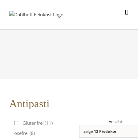
Skip
to
content
Antipasti
Glutenfrei
(11)
Zeige
12 Produkte
Laktosefrei
(8)