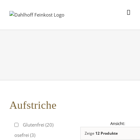
Skip
to
content
Aufstriche
Glutenfrei
(20)
Zeige
12 Produkte
Laktosefrei
(3)