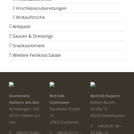
Frischkäsezubereitungen
Brotaufstriche
Antipasti
Saucen & Dressings
Snacksortiment
Weitere Feinkost-Salate
Stammsitz
Betrieb
Betrieb Bayern
Haltern am See
Cuxhaven
Robert-Bosch-
Annabergstr. 150
Neufelder Straße
Straße 15
45721 Haltern am
16
85235 Odelzhausen
See
27472 Cuxhaven
+49 (0) 81 34 –
+49 (0) 23 64 –
+49 (0) 47 21 –
55 544 – 0