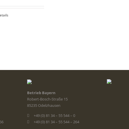
etails
Betrieb Bayern
Robert-Bosch-Straße 15
85235 Odelzhausen
+49 (0) 81 34 – 55 544 – 0
366
+49 (0) 81 34 – 55 544 – 264