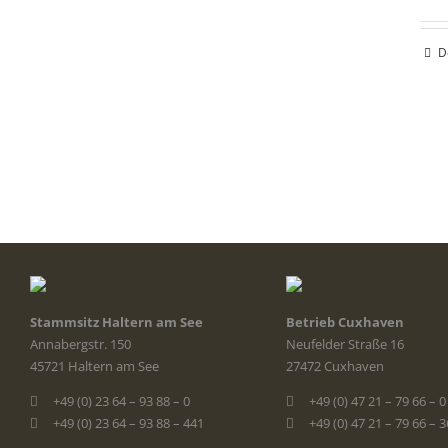
D
Stammsitz Haltern am See
Betrieb Cuxhaven
Annabergstr. 150
Neufelder Straße 16
45721 Haltern am See
27472 Cuxhaven
+49 (0) 23 64 – 93 88 – 0
+49 (0) 47 21 – 79 66 – 0
+49 (0) 23 64 – 93 88 – 441
+49 (0) 47 21 – 79 66 – 