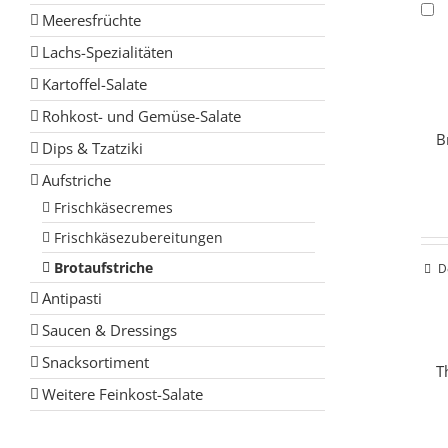
Meeresfrüchte
Lachs-Spezialitäten
Kartoffel-Salate
Rohkost- und Gemüse-Salate
B
Dips & Tzatziki
Aufstriche
Frischkäsecremes
Frischkäsezubereitungen
Brotaufstriche
D
Antipasti
Saucen & Dressings
Snacksortiment
T
Weitere Feinkost-Salate