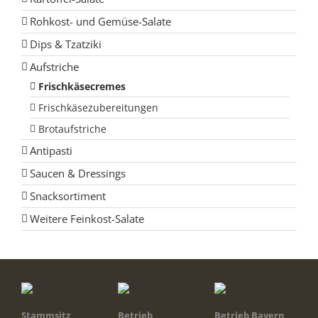
Rohkost- und Gemüse-Salate
Dips & Tzatziki
Aufstriche
Frischkäsecremes
Frischkäsezubereitungen
Brotaufstriche
Antipasti
Saucen & Dressings
Snacksortiment
Weitere Feinkost-Salate
Stammsitz
Betrieb
Betrieb Bayern