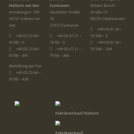
Haltern am See
Cuxhaven
Robert-Bosch-
Annabergstr. 150
Neufelder Straße
Straße 15
45721 Haltern am
16
85235 Odelzhausen
See
27472 Cuxhaven
+49 (0) 81 34 –
+49 (0) 23 64 –
+49 (0) 47 21 –
55 544 – 0
93 88 – 0
79 66 – 0
+49 (0) 81 34 –
+49 (0) 23 64 –
+49 (0) 47 21 –
55 544 – 264
93 88 – 441
79 66 – 366
Bestellung per Fax
+49 (0) 23 64 –
93 88 – 438
Fabrikverkauf Haltern
Fabrikverkauf