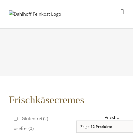
Skip
to
content
Frischkäsecremes
Glutenfrei
(2)
Zeige
12 Produkte
Laktosefrei
(0)