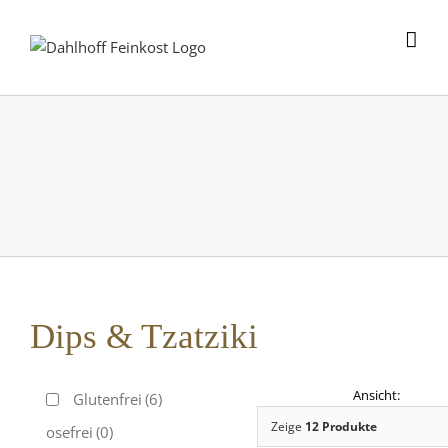
Skip
to
content
Dips & Tzatziki
Glutenfrei
(6)
Zeige
12 Produkte
Laktosefrei
(0)