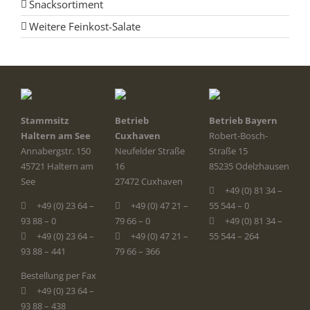
Snacksortiment
Weitere Feinkost-Salate
Stammsitz
Betrieb
Betrieb Bayern
Haltern am See
Cuxhaven
Robert-Bosch-
Annabergstr. 150
Neufelder Straße
Straße 15
45721 Haltern am
16
85235 Odelzhausen
See
27472 Cuxhaven
+49 (0) 81 34 –
+49 (0) 23 64 –
+49 (0) 47 21 –
55 544 – 0
93 88 – 0
79 66 – 0
+49 (0) 81 34 –
+49 (0) 23 64 –
+49 (0) 47 21 –
55 544 – 264
93 88 – 441
79 66 – 366
Bestellung per Fax
+49 (0) 23 64 –
93 88 – 438