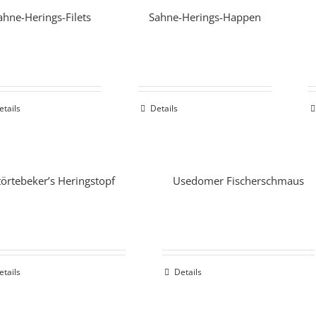
ahne-Herings-Filets
Sahne-Herings-Happen
etails
Details
törtebeker’s Heringstopf
Usedomer Fischerschmaus
etails
Details