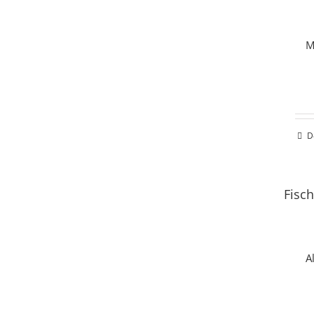
M
D
Fisch
A