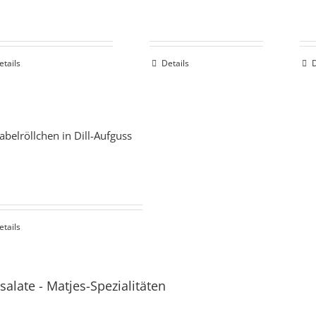
etails
Details
D
abelröllchen in Dill-Aufguss
etails
salate
-
Matjes-Spezialitäten