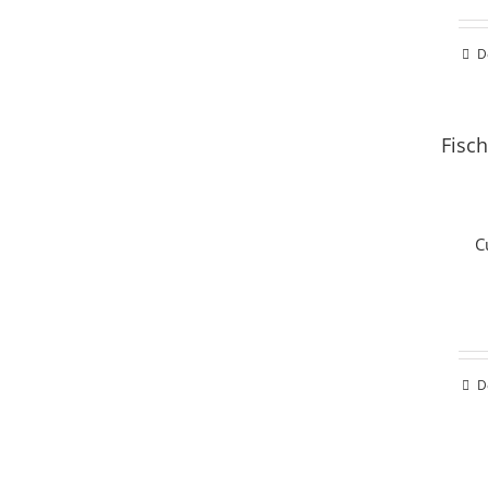
D
Fisch
C
D