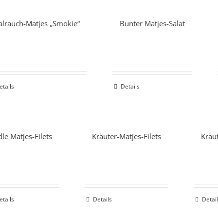
alrauch-Matjes „Smokie“
Bunter Matjes-Salat
etails
Details
dle Matjes-Filets
Kräuter-Matjes-Filets
Kräu
etails
Details
Detai