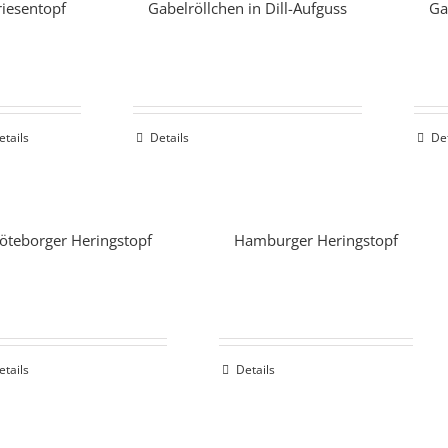
riesentopf
Gabelröllchen in Dill-Aufguss
Ga
etails
Details
De
öteborger Heringstopf
Hamburger Heringstopf
etails
Details