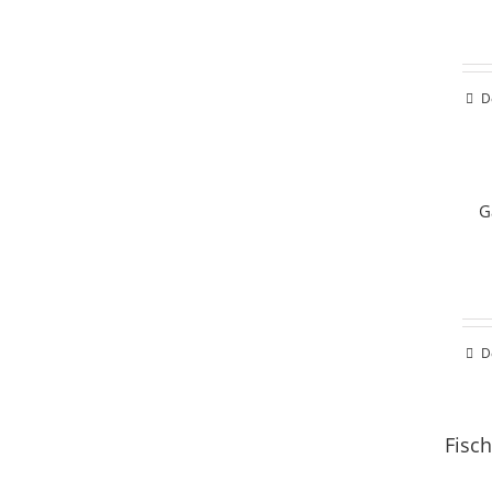
D
G
D
Fisch