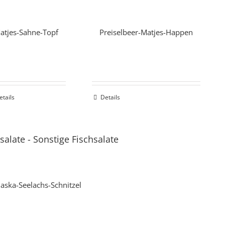
atjes-Sahne-Topf
Preiselbeer-Matjes-Happen
etails
Details
salate
-
Sonstige Fischsalate
laska-Seelachs-Schnitzel