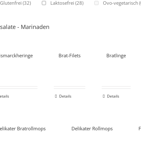
Glutenfrei
(32)
Laktosefrei
(28)
Ovo-vegetarisch
(
salate
-
Marinaden
ismarckheringe
Brat-Filets
Bratlinge
etails
Details
Details
elikater Bratrollmops
Delikater Rollmops
F