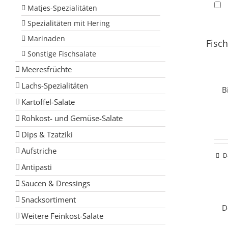
Matjes-Spezialitäten
Spezialitäten mit Hering
Marinaden
Fisch
Sonstige Fischsalate
Meeresfrüchte
Lachs-Spezialitäten
B
Kartoffel-Salate
Rohkost- und Gemüse-Salate
Dips & Tzatziki
Aufstriche
D
Antipasti
Saucen & Dressings
Snacksortiment
D
Weitere Feinkost-Salate