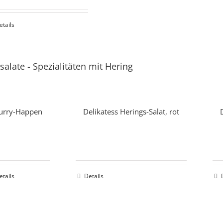
etails
salate
-
Spezialitäten mit Hering
urry-Happen
Delikatess Herings-Salat, rot
etails
Details