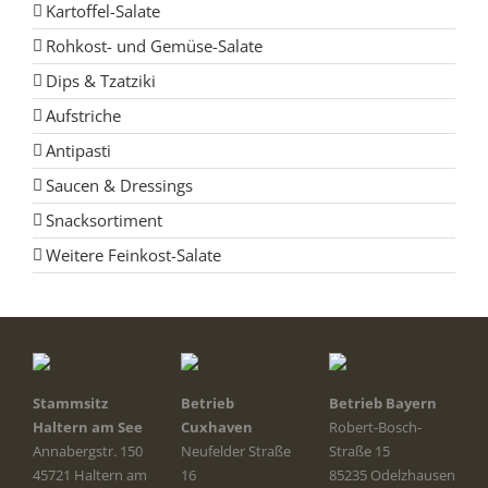
Kartoffel-Salate
Rohkost- und Gemüse-Salate
Dips & Tzatziki
Aufstriche
Antipasti
Saucen & Dressings
Snacksortiment
Weitere Feinkost-Salate
Stammsitz
Betrieb
Betrieb Bayern
Haltern am See
Cuxhaven
Robert-Bosch-
Annabergstr. 150
Neufelder Straße
Straße 15
45721 Haltern am
16
85235 Odelzhausen