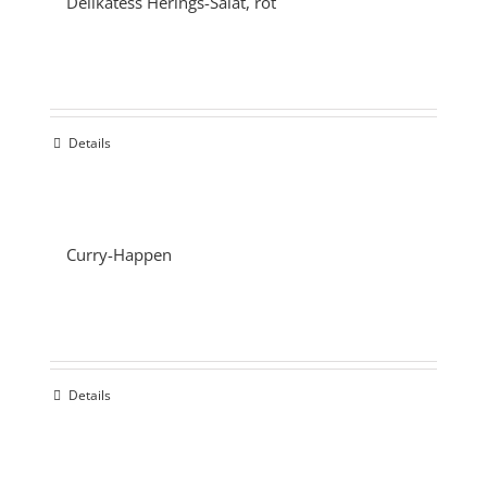
Delikatess Herings-Salat, rot
Details
Curry-Happen
Details