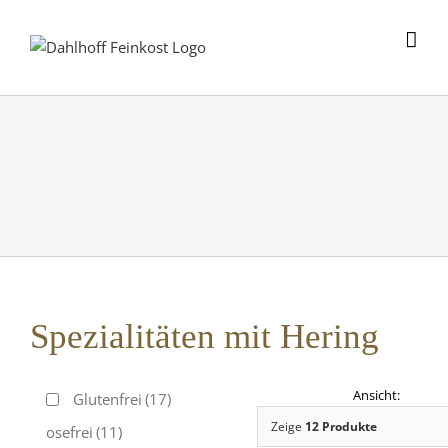
Skip
to
content
Spezialitäten mit Hering
Glutenfrei
(17)
Zeige
12 Produkte
Laktosefrei
(11)