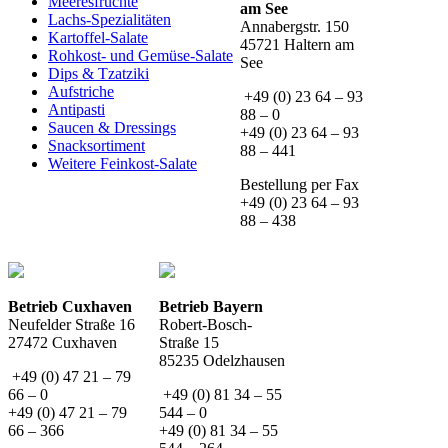
Meeresfrüchte
am See
Lachs-Spezialitäten
Annabergstr. 150
Kartoffel-Salate
45721 Haltern am
Rohkost- und Gemüse-Salate
See
Dips & Tzatziki
Aufstriche
+49 (0) 23 64 – 93
Antipasti
88 – 0
Saucen & Dressings
+49 (0) 23 64 – 93
Snacksortiment
88 – 441
Weitere Feinkost-Salate
Bestellung per Fax
+49 (0) 23 64 – 93
88 – 438
Betrieb Cuxhaven
Betrieb Bayern
Neufelder Straße 16
Robert-Bosch-
27472 Cuxhaven
Straße 15
85235 Odelzhausen
+49 (0) 47 21 – 79
66 – 0
+49 (0) 81 34 – 55
+49 (0) 47 21 – 79
544 – 0
66 – 366
+49 (0) 81 34 – 55