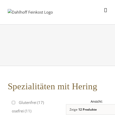
Skip
to
content
Spezialitäten mit Hering
Glutenfrei
(17)
Zeige
12 Produkte
Laktosefrei
(11)