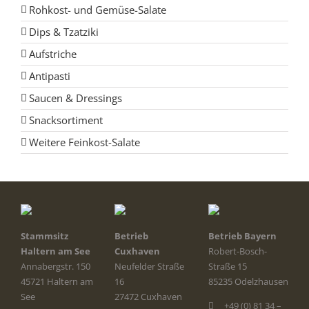
Rohkost- und Gemüse-Salate
Dips & Tzatziki
Aufstriche
Antipasti
Saucen & Dressings
Snacksortiment
Weitere Feinkost-Salate
Stammsitz
Betrieb
Betrieb Bayern
Haltern am See
Cuxhaven
Robert-Bosch-
Annabergstr. 150
Neufelder Straße
Straße 15
45721 Haltern am
16
85235 Odelzhausen
See
27472 Cuxhaven
+49 (0) 81 34 –