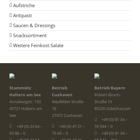
Aufstriche
Antipasti
Saucen & Dressings
Snacksortiment
Weitere Feinkost-Salate
Stammsitz
Betrieb
Betrieb Bayern
Haltern am See
Cuxhaven
Robert-Bosch-
Annabergstr. 150
Neufelder Straße
Straße 15
45721 Haltern am
16
85235 Odelzhausen
See
27472 Cuxhaven
+49 (0) 81 34 –
+49 (0) 23 64 –
+49 (0) 47 21 –
55 544 – 0
93 88 – 0
79 66 – 0
+49 (0) 81 34 –