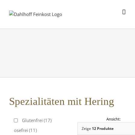
Skip
to
content
Spezialitäten mit Hering
Glutenfrei
(17)
Zeige
12 Produkte
Laktosefrei
(11)