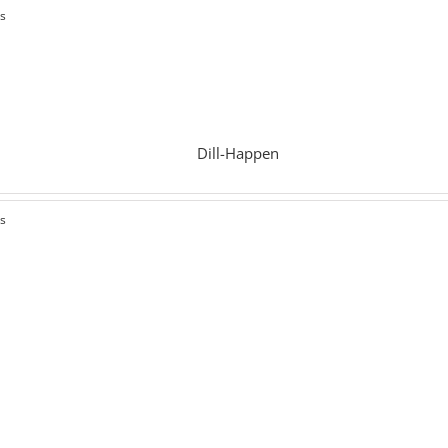
ls
Dill-Happen
ls