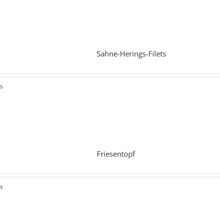
Sahne-Herings-Filets
ls
Friesentopf
ls