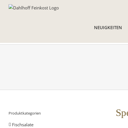
Skip
to
content
NEUIGKEITEN
Sp
Produktkategorien
Fischsalate