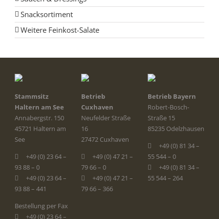
Snacksortiment
Weitere Feinkost-Salate
Stammsitz
Betrieb
Betrieb Bayern
Haltern am See
Cuxhaven
Robert-Bosch-
Annabergstr. 150
Neufelder Straße
Straße 15
45721 Haltern am
16
85235 Odelzhausen
See
27472 Cuxhaven
+49 (0) 81 34 –
+49 (0) 23 64 –
+49 (0) 47 21 –
55 544 – 0
93 88 – 0
79 66 – 0
+49 (0) 81 34 –
+49 (0) 23 64 –
+49 (0) 47 21 –
55 544 – 264
93 88 – 441
79 66 – 366
Bestellung per Fax
+49 (0) 23 64 –