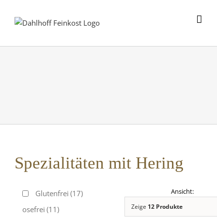
Skip
to
content
Spezialitäten mit Hering
Glutenfrei
(17)
Zeige
12 Produkte
Laktosefrei
(11)