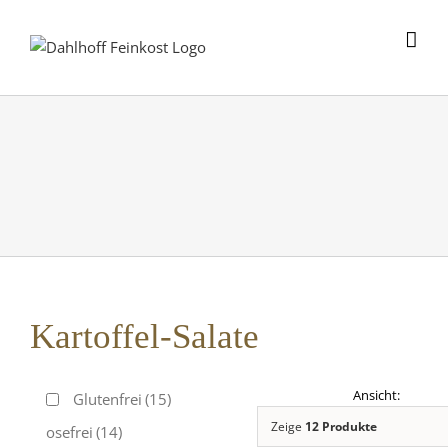
Skip
to
content
Kartoffel-Salate
Glutenfrei
(15)
Zeige
12 Produkte
Laktosefrei
(14)