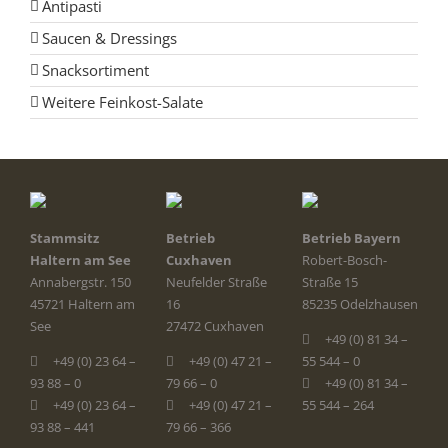
Antipasti
Saucen & Dressings
Snacksortiment
Weitere Feinkost-Salate
Stammsitz
Betrieb
Betrieb Bayern
Haltern am See
Cuxhaven
Robert-Bosch-
Annabergstr. 150
Neufelder Straße
Straße 15
45721 Haltern am
16
85235 Odelzhausen
See
27472 Cuxhaven
+49 (0) 81 34 –
+49 (0) 23 64 –
+49 (0) 47 21 –
55 544 – 0
93 88 – 0
79 66 – 0
+49 (0) 81 34 –
+49 (0) 23 64 –
+49 (0) 47 21 –
55 544 – 264
93 88 – 441
79 66 – 366