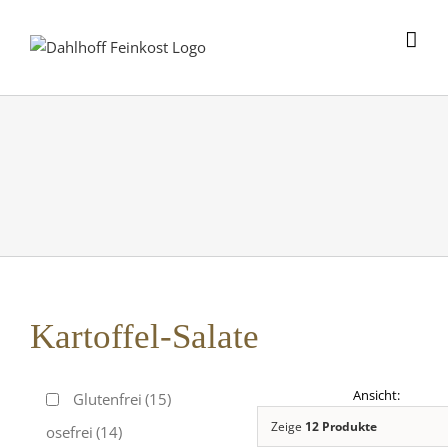
Skip
to
content
Kartoffel-Salate
Glutenfrei
(15)
Zeige
12 Produkte
Laktosefrei
(14)