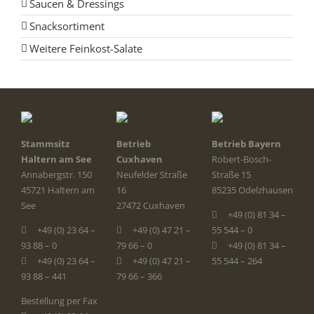
Saucen & Dressings
Snacksortiment
Weitere Feinkost-Salate
Stammsitz
Betrieb
Betrieb Bayern
Haltern am See
Cuxhaven
Robert-Bosch-
Annabergstr. 150
Neufelder Straße
Straße 15
45721 Haltern am
16
85235 Odelzhausen
See
27472 Cuxhaven
+49 (0) 81 34 –
+49 (0) 23 64 –
+49 (0) 47 21 –
55 544 – 0
93 88 – 0
79 66 – 0
+49 (0) 81 34 –
+49 (0) 23 64 –
+49 (0) 47 21 –
55 544 – 264
93 88 – 441
79 66 – 366
Bestellung per Fax