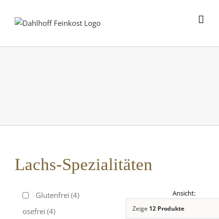
Skip
to
content
Lachs-Spezialitäten
Glutenfrei
(4)
Zeige
12 Produkte
Laktosefrei
(4)