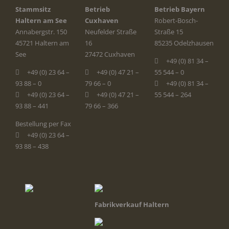
Stammsitz
Betrieb
Betrieb Bayern
Haltern am See
Cuxhaven
Robert-Bosch-
Annabergstr. 150
Neufelder Straße
Straße 15
45721 Haltern am
16
85235 Odelzhausen
See
27472 Cuxhaven
+49 (0) 81 34 –
+49 (0) 23 64 –
+49 (0) 47 21 –
55 544 – 0
93 88 – 0
79 66 – 0
+49 (0) 81 34 –
+49 (0) 23 64 –
+49 (0) 47 21 –
55 544 – 264
93 88 – 441
79 66 – 366
Bestellung per Fax
+49 (0) 23 64 –
93 88 – 438
Fabrikverkauf Haltern