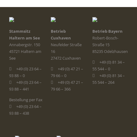
Stammsitz
Betrieb
Betrieb Bayern
Haltern am See
Cuxhaven
Robert-Bosch-
Annabergstr. 150
Neufelder Straße
Straße 15
45721 Haltern am
16
85235 Odelzhausen
See
27472 Cuxhaven
+49 (0) 81 34 –
+49 (0) 23 64 –
+49 (0) 47 21 –
55 544 – 0
93 88 – 0
79 66 – 0
+49 (0) 81 34 –
+49 (0) 23 64 –
+49 (0) 47 21 –
55 544 – 264
93 88 – 441
79 66 – 366
Bestellung per Fax
+49 (0) 23 64 –
93 88 – 438