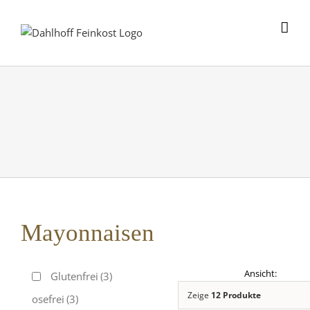
Skip
to
content
Mayonnaisen
Glutenfrei
(3)
Zeige
12 Produkte
Laktosefrei
(3)