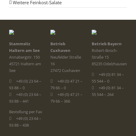
Weitere Feinkost-Salate
Stammsitz
Betrieb
Betrieb Bayern
Haltern am See
Cuxhaven
Robert-Bosch-
Annabergstr. 150
Neufelder Straße
Straße 15
45721 Haltern am
16
85235 Odelzhausen
See
27472 Cuxhaven
+49 (0) 81 34 –
+49 (0) 23 64 –
+49 (0) 47 21 –
55 544 – 0
93 88 – 0
79 66 – 0
+49 (0) 81 34 –
+49 (0) 23 64 –
+49 (0) 47 21 –
55 544 – 264
93 88 – 441
79 66 – 366
Bestellung per Fax
+49 (0) 23 64 –
93 88 – 438