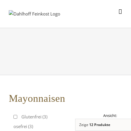
Skip
to
content
Mayonnaisen
Glutenfrei
(3)
Zeige
12 Produkte
Laktosefrei
(3)