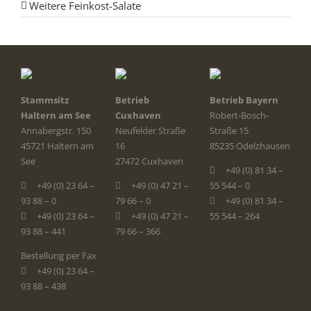
Weitere Feinkost-Salate
Stammsitz
Betrieb
Betrieb Bayern
Haltern am See
Cuxhaven
Robert-Bosch-
Annabergstr. 150
Neufelder Straße
Straße 15
45721 Haltern am
16
85235 Odelzhausen
See
27472 Cuxhaven
+49 (0) 81 34 –
+49 (0) 23 64 –
+49 (0) 47 21 –
55 544 – 0
93 88 – 0
79 66 – 0
+49 (0) 81 34 –
+49 (0) 23 64 –
+49 (0) 47 21 –
55 544 – 264
93 88 – 441
79 66 – 366
Bestellung per Fax
+49 (0) 23 64 –
93 88 – 438