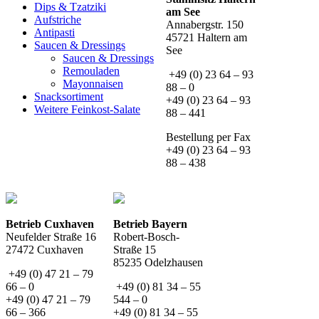
Dips & Tzatziki
am See
Aufstriche
Annabergstr. 150
Antipasti
45721 Haltern am
Saucen & Dressings
See
Saucen & Dressings
Remouladen
+49 (0) 23 64 – 93
Mayonnaisen
88 – 0
Snacksortiment
+49 (0) 23 64 – 93
Weitere Feinkost-Salate
88 – 441
Bestellung per Fax
+49 (0) 23 64 – 93
88 – 438
Betrieb Cuxhaven
Betrieb Bayern
Neufelder Straße 16
Robert-Bosch-
27472 Cuxhaven
Straße 15
85235 Odelzhausen
+49 (0) 47 21 – 79
66 – 0
+49 (0) 81 34 – 55
+49 (0) 47 21 – 79
544 – 0
66 – 366
+49 (0) 81 34 – 55