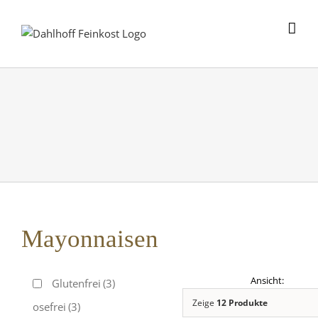
Skip
to
content
Mayonnaisen
Glutenfrei
(3)
Zeige
12 Produkte
Laktosefrei
(3)