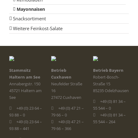
Mayonnaisen
Snacksortiment
Weitere Feinkost-Salate
Stammsitz
Betrieb
Betrieb Bayern
Haltern am See
Cuxhaven
Robert-Bosch-
Annabergstr. 150
Neufelder Straße
Straße 15
45721 Haltern am
16
85235 Odelzhausen
See
27472 Cuxhaven
+49 (0) 81 34 –
+49 (0) 23 64 –
+49 (0) 47 21 –
55 544 – 0
93 88 – 0
79 66 – 0
+49 (0) 81 34 –
+49 (0) 23 64 –
+49 (0) 47 21 –
55 544 – 264
93 88 – 441
79 66 – 366