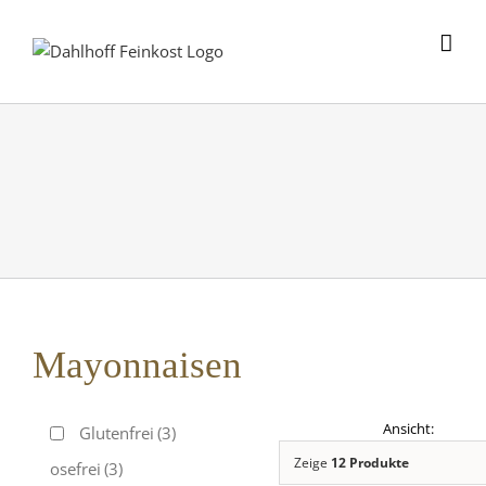
Skip
to
content
Mayonnaisen
Glutenfrei
(3)
Zeige
12 Produkte
Laktosefrei
(3)