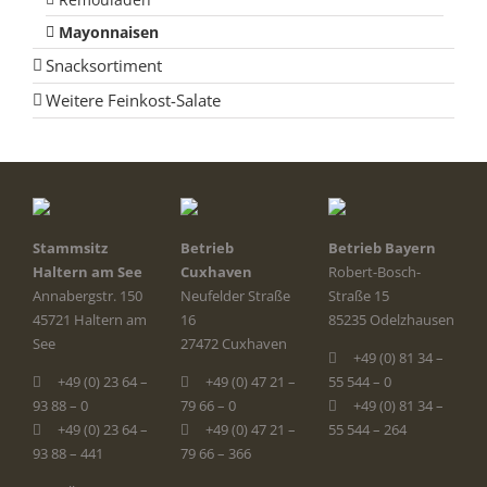
Mayonnaisen
Snacksortiment
Weitere Feinkost-Salate
Stammsitz
Betrieb
Betrieb Bayern
Haltern am See
Cuxhaven
Robert-Bosch-
Annabergstr. 150
Neufelder Straße
Straße 15
45721 Haltern am
16
85235 Odelzhausen
See
27472 Cuxhaven
+49 (0) 81 34 –
+49 (0) 23 64 –
+49 (0) 47 21 –
55 544 – 0
93 88 – 0
79 66 – 0
+49 (0) 81 34 –
+49 (0) 23 64 –
+49 (0) 47 21 –
55 544 – 264
93 88 – 441
79 66 – 366