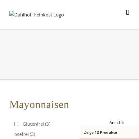
Skip
to
content
Mayonnaisen
Glutenfrei
(3)
Zeige
12 Produkte
Laktosefrei
(3)