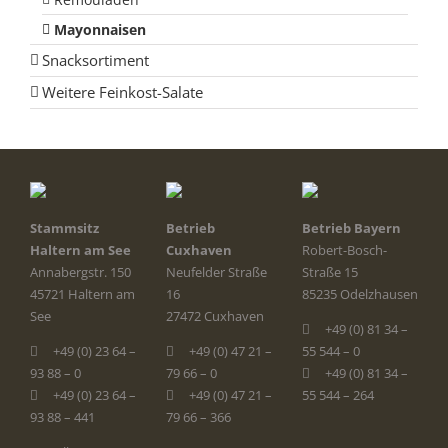
Mayonnaisen
Snacksortiment
Weitere Feinkost-Salate
Stammsitz
Betrieb
Betrieb Bayern
Haltern am See
Cuxhaven
Robert-Bosch-
Annabergstr. 150
Neufelder Straße
Straße 15
45721 Haltern am
16
85235 Odelzhausen
See
27472 Cuxhaven
+49 (0) 81 34 –
+49 (0) 23 64 –
+49 (0) 47 21 –
55 544 – 0
93 88 – 0
79 66 – 0
+49 (0) 81 34 –
+49 (0) 23 64 –
+49 (0) 47 21 –
55 544 – 264
93 88 – 441
79 66 – 366