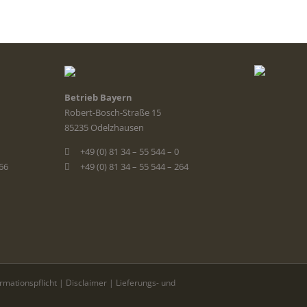
Betrieb Bayern
Robert-Bosch-Straße 15
85235 Odelzhausen
+49 (0) 81 34 – 55 544 – 0
366
+49 (0) 81 34 – 55 544 – 264
ormationspflicht
|
Disclaimer
|
Lieferungs- und