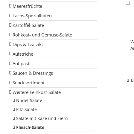
Meeresfrüchte
Lachs-Spezialitäten
Kartoffel-Salate
Rohkost- und Gemüse-Salate
W
Dips & Tzatziki
A
Aufstriche
Antipasti
Saucen & Dressings
D
Snacksortiment
Weitere Feinkost-Salate
Nudel-Salate
Pilz-Salate
Salate mit Käse und Eiern
Fleisch-Salate