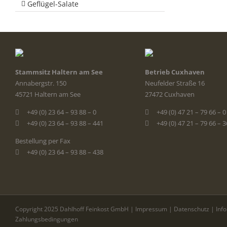
Geflügel-Salate
Stammsitz Haltern am See
Betrieb Cuxhaven
Annabergstr. 150
Neufelder Straße 16
45721 Haltern am See
27472 Cuxhaven
+49 (0) 23 64 – 93 88 – 0
+49 (0) 47 21 – 79 66 – 0
+49 (0) 23 64 – 93 88 – 441
+49 (0) 47 21 – 79 66 – 
Bestellung per Fax
+49 (0) 23 64 – 93 88 – 438
Copyright 2025 Dahlhoff Feinkost GmbH |
Impressum
|
Datenschutz
|
Inf
Zahlungsbedingungen