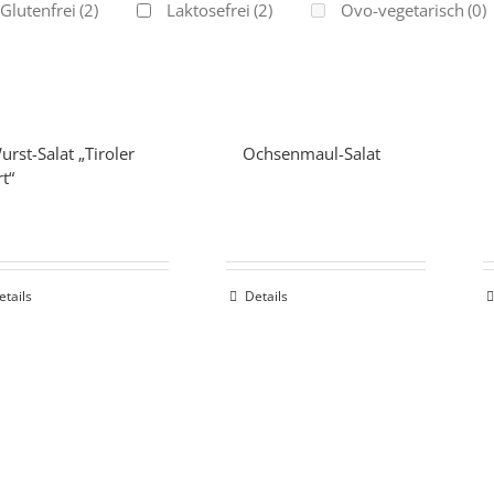
Glutenfrei
(2)
Laktosefrei
(2)
Ovo-vegetarisch
(0)
urst-Salat „Tiroler
Ochsenmaul-Salat
rt“
etails
Details