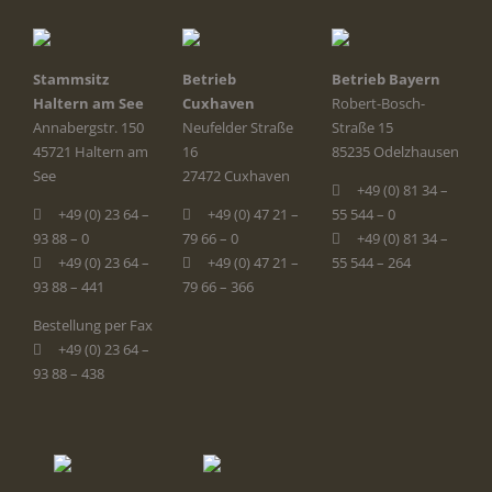
Stammsitz
Betrieb
Betrieb Bayern
Haltern am See
Cuxhaven
Robert-Bosch-
Annabergstr. 150
Neufelder Straße
Straße 15
45721 Haltern am
16
85235 Odelzhausen
See
27472 Cuxhaven
+49 (0) 81 34 –
+49 (0) 23 64 –
+49 (0) 47 21 –
55 544 – 0
93 88 – 0
79 66 – 0
+49 (0) 81 34 –
+49 (0) 23 64 –
+49 (0) 47 21 –
55 544 – 264
93 88 – 441
79 66 – 366
Bestellung per Fax
+49 (0) 23 64 –
93 88 – 438