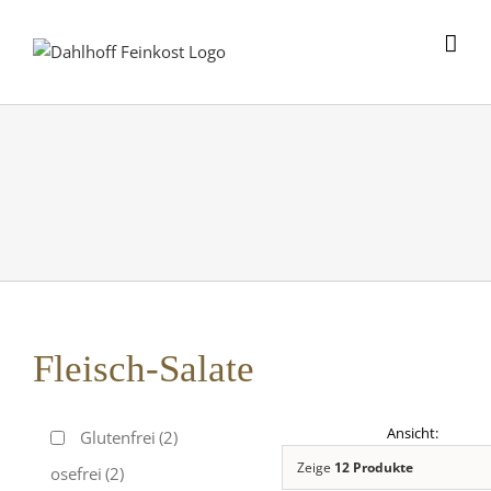
Skip
to
content
Fleisch-Salate
Glutenfrei
(2)
Zeige
12 Produkte
Laktosefrei
(2)