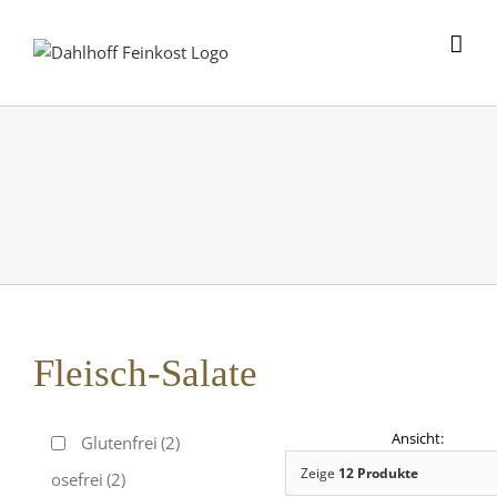
Skip
to
content
Fleisch-Salate
Glutenfrei
(2)
Zeige
12 Produkte
Laktosefrei
(2)