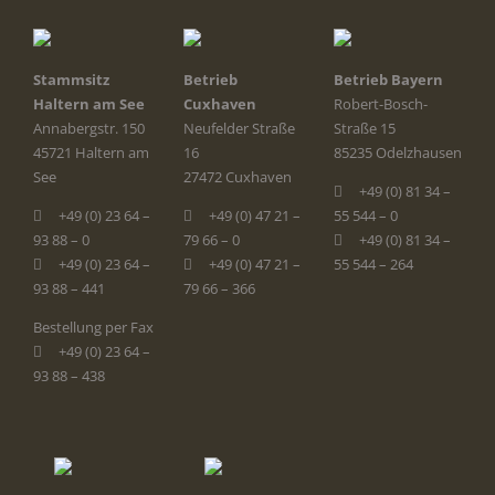
Stammsitz
Betrieb
Betrieb Bayern
Haltern am See
Cuxhaven
Robert-Bosch-
Annabergstr. 150
Neufelder Straße
Straße 15
45721 Haltern am
16
85235 Odelzhausen
See
27472 Cuxhaven
+49 (0) 81 34 –
+49 (0) 23 64 –
+49 (0) 47 21 –
55 544 – 0
93 88 – 0
79 66 – 0
+49 (0) 81 34 –
+49 (0) 23 64 –
+49 (0) 47 21 –
55 544 – 264
93 88 – 441
79 66 – 366
Bestellung per Fax
+49 (0) 23 64 –
93 88 – 438