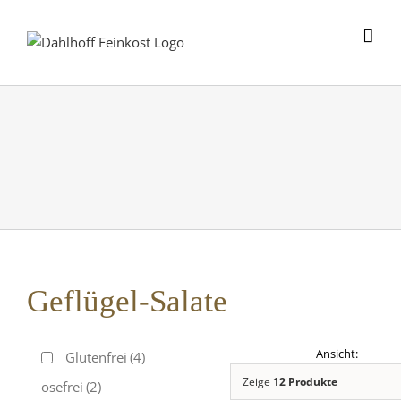
Skip
to
content
Geflügel-Salate
Glutenfrei
(4)
Zeige
12 Produkte
Laktosefrei
(2)