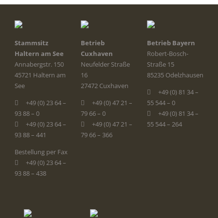
Stammsitz
Betrieb
Betrieb Bayern
Haltern am See
Cuxhaven
Robert-Bosch-
Annabergstr. 150
Neufelder Straße
Straße 15
45721 Haltern am
16
85235 Odelzhausen
See
27472 Cuxhaven
+49 (0) 81 34 –
+49 (0) 23 64 –
+49 (0) 47 21 –
55 544 – 0
93 88 – 0
79 66 – 0
+49 (0) 81 34 –
+49 (0) 23 64 –
+49 (0) 47 21 –
55 544 – 264
93 88 – 441
79 66 – 366
Bestellung per Fax
+49 (0) 23 64 –
93 88 – 438