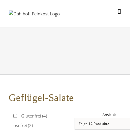
Skip
to
content
Geflügel-Salate
Glutenfrei
(4)
Zeige
12 Produkte
Laktosefrei
(2)