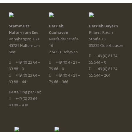
Stammsitz
Betrieb
Betrieb Bayern
Haltern am See
Cuxhaven
Robert-Bosch-
Annabergstr. 150
Neufelder Straße
Straße 15
45721 Haltern am
16
85235 Odelzhausen
See
27472 Cuxhaven
+49 (0) 81 34 –
+49 (0) 23 64 –
+49 (0) 47 21 –
55 544 – 0
93 88 – 0
79 66 – 0
+49 (0) 81 34 –
+49 (0) 23 64 –
+49 (0) 47 21 –
55 544 – 264
93 88 – 441
79 66 – 366
Bestellung per Fax
+49 (0) 23 64 –
93 88 – 438