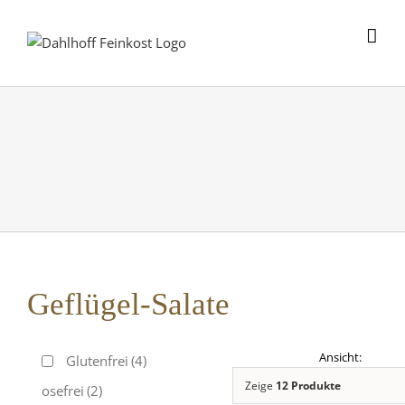
Skip
to
content
Geflügel-Salate
Glutenfrei
(4)
Zeige
12 Produkte
Laktosefrei
(2)