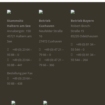
Stammsitz
Betrieb
Betrieb Bayern
Haltern am See
Cuxhaven
Robert-Bosch-
Annabergstr. 150
Neufelder Straße
Straße 15
45721 Haltern am
16
85235 Odelzhausen
See
27472 Cuxhaven
+49 (0) 81 34 –
+49 (0) 23 64 –
+49 (0) 47 21 –
55 544 – 0
93 88 – 0
79 66 – 0
+49 (0) 81 34 –
+49 (0) 23 64 –
+49 (0) 47 21 –
55 544 – 264
93 88 – 441
79 66 – 366
Bestellung per Fax
+49 (0) 23 64 –
93 88 – 438