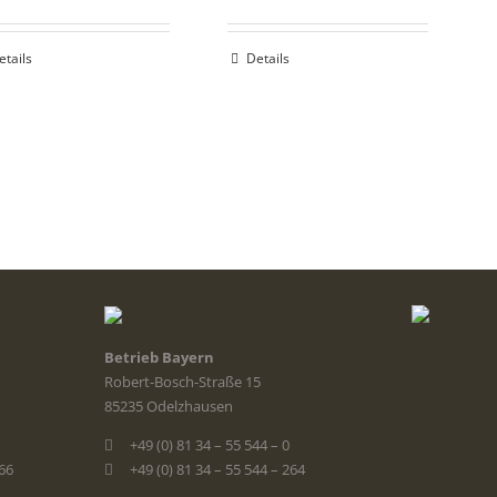
etails
Details
Betrieb Bayern
Robert-Bosch-Straße 15
85235 Odelzhausen
+49 (0) 81 34 – 55 544 – 0
366
+49 (0) 81 34 – 55 544 – 264