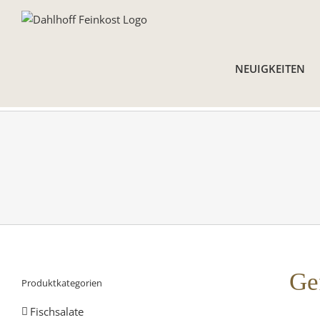
Skip
to
content
NEUIGKEITEN
Ge
Produktkategorien
Fischsalate