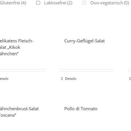
Glutenfrei
(4)
Laktosefrei
(2)
Ovo-vegetarisch
(0)
elikatess Fleisch-
Curry-Geflügel-Salat
alat „Kikok
ähnchen“
etails
Details
ähnchenbrust-Salat
Pollo di Tonnato
Toscana“