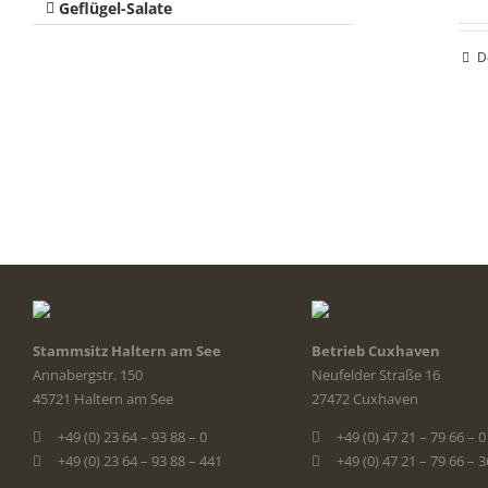
Geflügel-Salate
D
Stammsitz Haltern am See
Betrieb Cuxhaven
Annabergstr. 150
Neufelder Straße 16
45721 Haltern am See
27472 Cuxhaven
+49 (0) 23 64 – 93 88 – 0
+49 (0) 47 21 – 79 66 – 0
+49 (0) 23 64 – 93 88 – 441
+49 (0) 47 21 – 79 66 – 