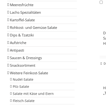
Meeresfrüchte
Lachs-Spezialitäten
Kartoffel-Salate
Rohkost- und Gemüse-Salate
D
Dips & Tzatziki
S
Aufstriche
H
Antipasti
Saucen & Dressings
D
Snacksortiment
Weitere Feinkost-Salate
Nudel-Salate
Pilz-Salate
H
„
Salate mit Käse und Eiern
Fleisch-Salate