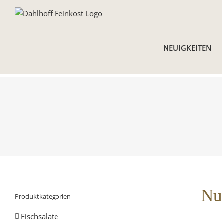
Skip
to
content
NEUIGKEITEN
Nu
Produktkategorien
Fischsalate