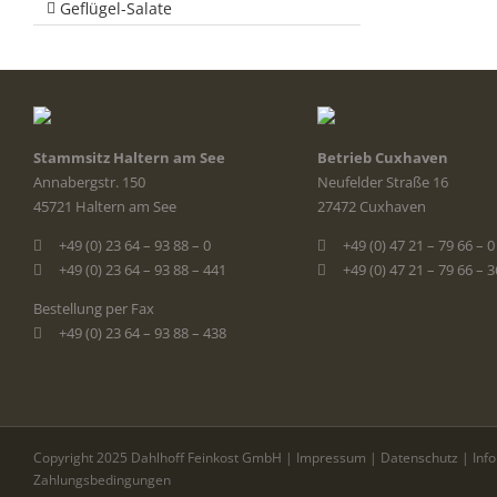
Geflügel-Salate
Stammsitz Haltern am See
Betrieb Cuxhaven
Annabergstr. 150
Neufelder Straße 16
45721 Haltern am See
27472 Cuxhaven
+49 (0) 23 64 – 93 88 – 0
+49 (0) 47 21 – 79 66 – 0
+49 (0) 23 64 – 93 88 – 441
+49 (0) 47 21 – 79 66 – 
Bestellung per Fax
+49 (0) 23 64 – 93 88 – 438
Copyright 2025 Dahlhoff Feinkost GmbH |
Impressum
|
Datenschutz
|
Inf
Zahlungsbedingungen