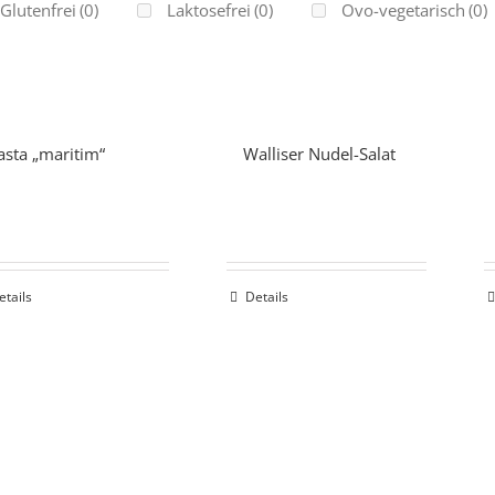
Glutenfrei
(0)
Laktosefrei
(0)
Ovo-vegetarisch
(0)
asta „maritim“
Walliser Nudel-Salat
etails
Details