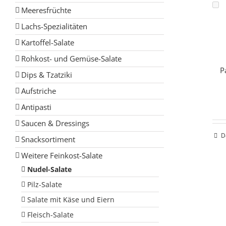
Meeresfrüchte
Lachs-Spezialitäten
Kartoffel-Salate
Rohkost- und Gemüse-Salate
P
Dips & Tzatziki
Aufstriche
Antipasti
Saucen & Dressings
D
Snacksortiment
Weitere Feinkost-Salate
Nudel-Salate
Pilz-Salate
Salate mit Käse und Eiern
Fleisch-Salate