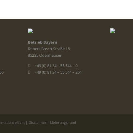
Betrieb Bayern
Robert-Bosch-Straße 15
85235 Odelzhausen
+49 (0) 81 34 – 55 544 – 0
366
+49 (0) 81 34 – 55 544 – 264
ormationspflicht
|
Disclaimer
|
Lieferungs- und