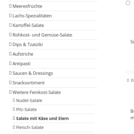
Meeresfrüchte
Lachs-Spezialitäten
Kartoffel-Salate
Rohkost- und Gemüse-Salate
S
Dips & Tzatziki
Aufstriche
Antipasti
Saucen & Dressings
D
Snacksortiment
Weitere Feinkost-Salate
Nudel-Salate
Pilz-Salate
B
m
Salate mit Käse und Eiern
Fleisch-Salate