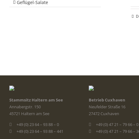
Geflügel-Salate
D
Stammsitz Haltern am See
Betrieb Cuxhaven
Annabergstr. 150
Neufelder Straße 16
45721 Haltern am See
27472 Cuxhaven
+49 (0) 23 64 – 93 88 – 0
+49 (0) 47 21 – 79 66 – 0
+49 (0) 23 64 – 93 88 – 441
+49 (0) 47 21 – 79 66 – 