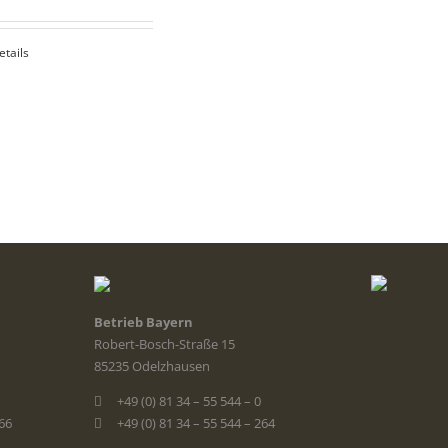
etails
Betrieb Bayern
Robert-Bosch-Straße 15
85235 Odelzhausen
+49 (0) 81 34 – 55 544 – 0
366
+49 (0) 81 34 – 55 544 – 264