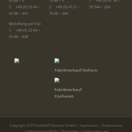
93 88 – 0
79 66 – 0
+49 (0) 81 34 –
+49 (0) 23 64 –
+49 (0) 47 21 –
55 544 – 264
93 88 – 441
79 66 – 366
Bestellung per Fax
+49 (0) 23 64 –
93 88 – 438
Fabrikverkauf Haltern
Fabrikverkauf
Cuxhaven
Copyright 2025 Dahlhoff Feinkost GmbH |
Impressum
|
Datenschutz
|
Informationspflicht
|
Disclaimer
|
Lieferungs- und