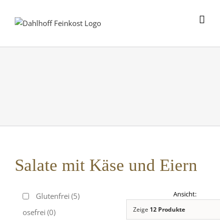
Skip
to
content
Salate mit Käse und Eiern
Glutenfrei
(5)
Zeige
12 Produkte
Laktosefrei
(0)