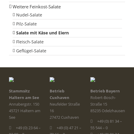
Weitere Feinkost-Salate
Nudel-Salate
Pilz-Salate
Salate mit Käse und Eiern
Fleisch-Salate
Geflügel-Salate
Stammsitz
Betrieb
Betrieb Bayern
Haltern am See
Cuxhaven
Robert-Bosch-
Annabergstr. 150
Neufelder Straße
Straße 15
45721 Haltern am
16
85235 Odelzhausen
See
27472 Cuxhaven
+49 (0) 81 34 –
+49 (0) 23 64 –
+49 (0) 47 21 –
55 544 – 0