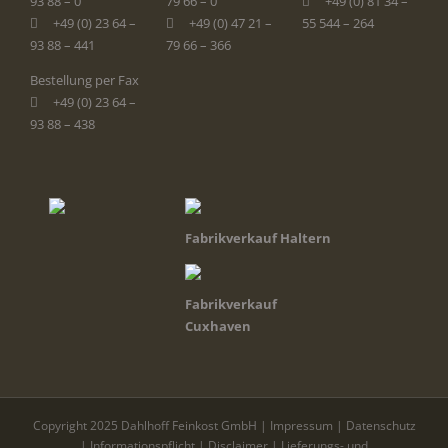
93 88 – 0
79 66 – 0
+49 (0) 81 34 –
+49 (0) 23 64 –
+49 (0) 47 21 –
55 544 – 264
93 88 – 441
79 66 – 366
Bestellung per Fax
+49 (0) 23 64 –
93 88 – 438
Fabrikverkauf Haltern
Fabrikverkauf
Cuxhaven
Copyright 2025 Dahlhoff Feinkost GmbH |
Impressum
|
Datenschutz
|
Informationspflicht
|
Disclaimer
|
Lieferungs- und