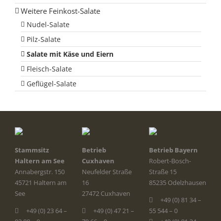
Weitere Feinkost-Salate
Nudel-Salate
Pilz-Salate
Salate mit Käse und Eiern
Fleisch-Salate
Geflügel-Salate
Stammsitz
Betrieb
Betrieb Bayern
Haltern am See
Cuxhaven
Robert-Bosch-
Annabergstr. 150
Neufelder Straße
Straße 15
45721 Haltern am
16
85235 Odelzhausen
See
27472 Cuxhaven
+49 (0) 81 34 –
+49 (0) 23 64 –
+49 (0) 47 21 –
55 544 – 0