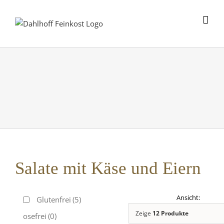
Skip
to
content
Salate mit Käse und Eiern
Glutenfrei
(5)
Zeige
12 Produkte
Laktosefrei
(0)