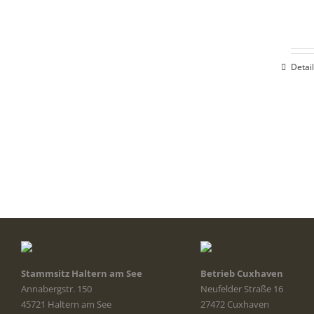
Detai
Stammsitz Haltern am See
Betrieb Cuxhaven
Annabergstr. 150
Neufelder Straße 16
45721 Haltern am See
27472 Cuxhaven