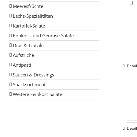
Meeresfrüchte
Lachs-Spezialitäten
Kartoffel-Salate
Rohkost- und Gemüse-Salate
Dips & Tzatziki
Aufstriche
Antipasti
Detai
Saucen & Dressings
Snacksortiment
Weitere Feinkost-Salate
Detai