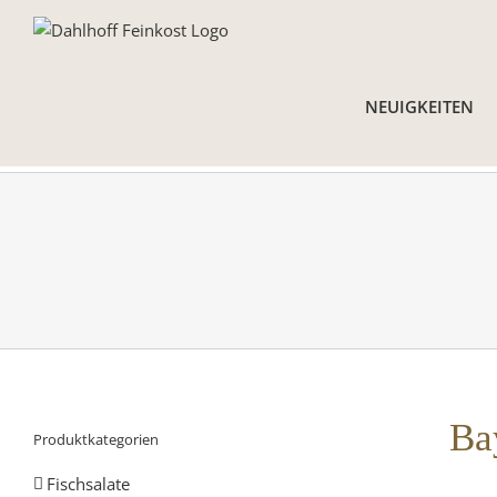
Skip
to
content
NEUIGKEITEN
Ba
Produktkategorien
Fischsalate