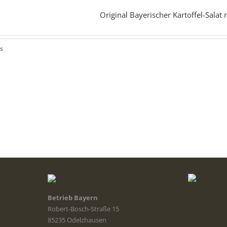
Original Bayerischer Kartoffel-Salat
ls
Betrieb Bayern
Robert-Bosch-Straße 15
85235 Odelzhausen