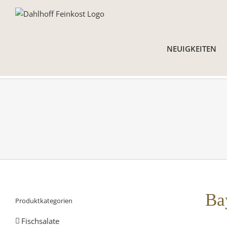
Skip
to
content
NEUIGKEITEN
Ba
Produktkategorien
Fischsalate