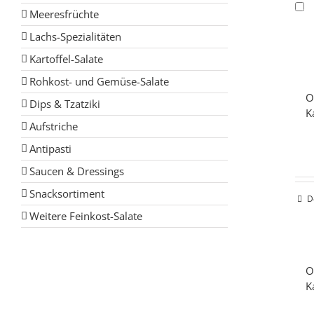
Meeresfrüchte
Lachs-Spezialitäten
Kartoffel-Salate
Rohkost- und Gemüse-Salate
O
Dips & Tzatziki
K
Aufstriche
Antipasti
Saucen & Dressings
Snacksortiment
D
Weitere Feinkost-Salate
O
K