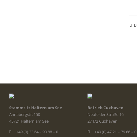
D
Stammsitz Haltern am See
Betrieb Cuxhaven
Annabergstr. 150
Neufelder Straße 16
45721 Haltern am See
27472 Cuxhaven
+49 (0) 23 64 – 93 88 – 0
+49 (0) 47 21 – 79 66 – 0