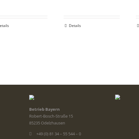
etails
Details
Betrieb Bayern
Robert-Bosch-Straße 15
85235 Odelzhausen
+49 (0) 81 34 – 55 544 – 0