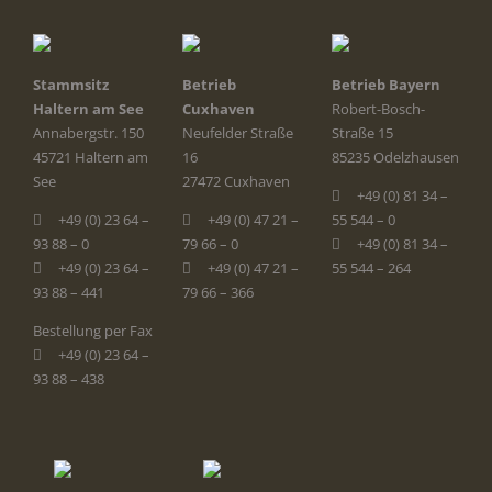
Stammsitz
Betrieb
Betrieb Bayern
Haltern am See
Cuxhaven
Robert-Bosch-
Annabergstr. 150
Neufelder Straße
Straße 15
45721 Haltern am
16
85235 Odelzhausen
See
27472 Cuxhaven
+49 (0) 81 34 –
+49 (0) 23 64 –
+49 (0) 47 21 –
55 544 – 0
93 88 – 0
79 66 – 0
+49 (0) 81 34 –
+49 (0) 23 64 –
+49 (0) 47 21 –
55 544 – 264
93 88 – 441
79 66 – 366
Bestellung per Fax
+49 (0) 23 64 –
93 88 – 438