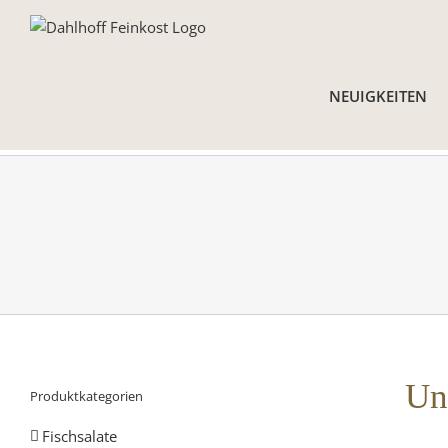
Skip
to
content
NEUIGKEITEN
Un
Produktkategorien
Fischsalate