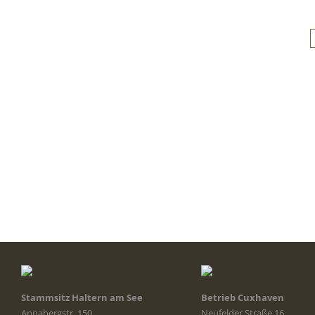
Stammsitz Haltern am See
Betrieb Cuxhaven
Annabergstr. 150
Neufelder Straße 16