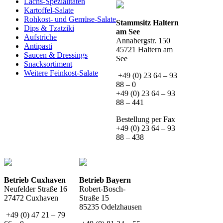
Lachs-Spezialitäten
Kartoffel-Salate
Rohkost- und Gemüse-Salate
Stammsitz Haltern
Dips & Tzatziki
am See
Aufstriche
Annabergstr. 150
Antipasti
45721 Haltern am
Saucen & Dressings
See
Snacksortiment
Weitere Feinkost-Salate
+49 (0) 23 64 – 93
88 – 0
+49 (0) 23 64 – 93
88 – 441
Bestellung per Fax
+49 (0) 23 64 – 93
88 – 438
Betrieb Cuxhaven
Betrieb Bayern
Neufelder Straße 16
Robert-Bosch-
27472 Cuxhaven
Straße 15
85235 Odelzhausen
+49 (0) 47 21 – 79