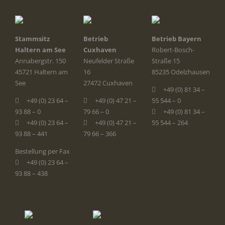
Stammsitz
Betrieb
Betrieb Bayern
Haltern am See
Cuxhaven
Robert-Bosch-
Annabergstr. 150
Neufelder Straße
Straße 15
45721 Haltern am
16
85235 Odelzhausen
See
27472 Cuxhaven
+49 (0) 81 34 –
+49 (0) 23 64 –
+49 (0) 47 21 –
55 544 – 0
93 88 – 0
79 66 – 0
+49 (0) 81 34 –
+49 (0) 23 64 –
+49 (0) 47 21 –
55 544 – 264
93 88 – 441
79 66 – 366
Bestellung per Fax
+49 (0) 23 64 –
93 88 – 438