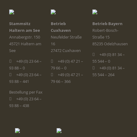
Stammsitz
Betrieb
Betrieb Bayern
Haltern am See
Cuxhaven
Robert-Bosch-
Annabergstr. 150
Neufelder Straße
Straße 15
45721 Haltern am
16
85235 Odelzhausen
See
27472 Cuxhaven
+49 (0) 81 34 –
+49 (0) 23 64 –
+49 (0) 47 21 –
55 544 – 0
93 88 – 0
79 66 – 0
+49 (0) 81 34 –
+49 (0) 23 64 –
+49 (0) 47 21 –
55 544 – 264
93 88 – 441
79 66 – 366
Bestellung per Fax
+49 (0) 23 64 –
93 88 – 438