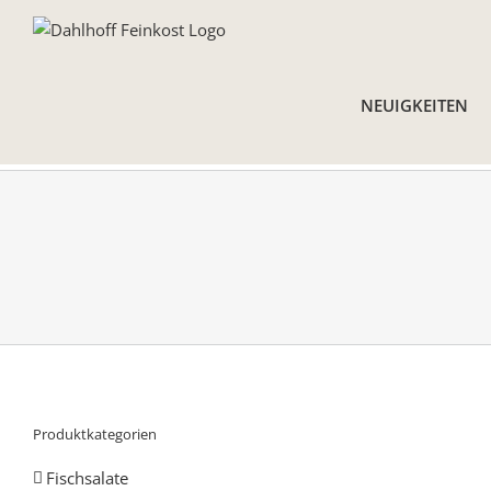
Skip
to
content
NEUIGKEITEN
Produktkategorien
Fischsalate