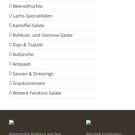
Meeresfrüchte
Lachs-Spezialitäten
Kartoffel-Salate
Rohkost- und Gemüse-Salate
Dips & Tzatziki
Aufstriche
Antipasti
Saucen & Dressings
Snacksortiment
Weitere Feinkost-Salate
Stammsitz Haltern am See
Betrieb Cuxhaven