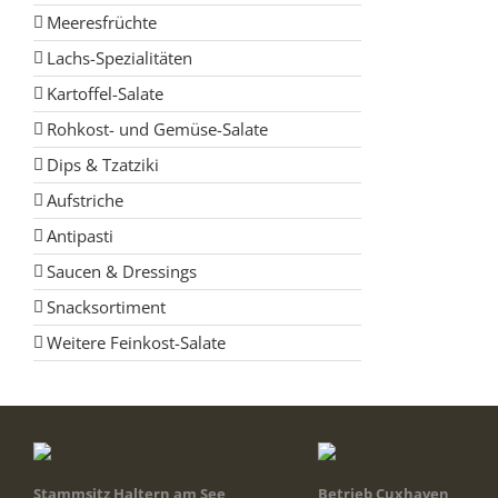
Meeresfrüchte
Lachs-Spezialitäten
Kartoffel-Salate
Rohkost- und Gemüse-Salate
Dips & Tzatziki
Aufstriche
Antipasti
Saucen & Dressings
Snacksortiment
Weitere Feinkost-Salate
Stammsitz Haltern am See
Betrieb Cuxhaven