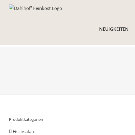
Skip
to
content
NEUIGKEITEN
Produktkategorien
Fischsalate