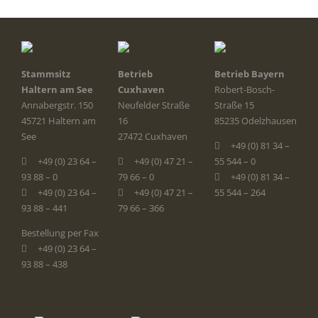
Stammsitz
Betrieb
Betrieb Bayern
Haltern am See
Cuxhaven
Robert-Bosch-
Annabergstr. 150
Neufelder Straße
Straße 15
45721 Haltern am
16
85235 Odelzhausen
See
27472 Cuxhaven
+49 (0) 81 34 –
+49 (0) 23 64 –
+49 (0) 47 21 –
55 544 – 0
93 88 – 0
79 66 – 0
+49 (0) 81 34 –
+49 (0) 23 64 –
+49 (0) 47 21 –
55 544 – 264
93 88 – 441
79 66 – 366
Bestellung per Fax
+49 (0) 23 64 –
93 88 – 438