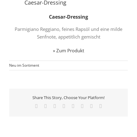
Caesar-Dressing
Bild
Caesar-Dressing
Parmigiano Reggiano, feines Rapsöl und eine milde
Senfnote, appetitlich gemischt
» Zum Produkt
Neu im Sortiment
Share This Story, Choose Your Platform!
Facebook
X
Reddit
LinkedIn
Tumblr
Pinterest
Vk
E-
Mail