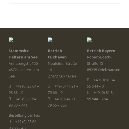
Stammsitz
Betrieb
Betrieb Bayern
Haltern am See
Cuxhaven
Robert-Bosch-
Annabergstr. 150
Neufelder Straße
Straße 15
45721 Haltern am
16
85235 Odelzhausen
See
27472 Cuxhaven
+49 (0) 81 34 –
+49 (0) 23 64 –
+49 (0) 47 21 –
55 544 – 0
93 88 – 0
79 66 – 0
+49 (0) 81 34 –
+49 (0) 23 64 –
+49 (0) 47 21 –
55 544 – 264
93 88 – 441
79 66 – 366
Bestellung per Fax
+49 (0) 23 64 –
93 88 – 438