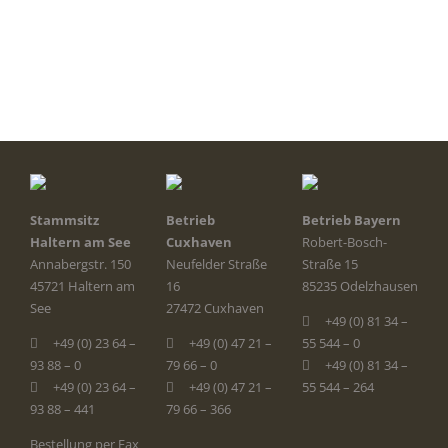
Stammsitz
Betrieb
Betrieb Bayern
Haltern am See
Cuxhaven
Robert-Bosch-
Annabergstr. 150
Neufelder Straße
Straße 15
45721 Haltern am
16
85235 Odelzhausen
See
27472 Cuxhaven
+49 (0) 81 34 –
+49 (0) 23 64 –
+49 (0) 47 21 –
55 544 – 0
93 88 – 0
79 66 – 0
+49 (0) 81 34 –
+49 (0) 23 64 –
+49 (0) 47 21 –
55 544 – 264
93 88 – 441
79 66 – 366
Bestellung per Fax