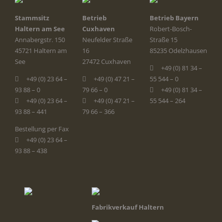
Stammsitz
Betrieb
Betrieb Bayern
Haltern am See
Cuxhaven
Robert-Bosch-
Annabergstr. 150
Neufelder Straße
Straße 15
45721 Haltern am
16
85235 Odelzhausen
See
27472 Cuxhaven
+49 (0) 81 34 –
+49 (0) 23 64 –
+49 (0) 47 21 –
55 544 – 0
93 88 – 0
79 66 – 0
+49 (0) 81 34 –
+49 (0) 23 64 –
+49 (0) 47 21 –
55 544 – 264
93 88 – 441
79 66 – 366
Bestellung per Fax
+49 (0) 23 64 –
93 88 – 438
Fabrikverkauf Haltern