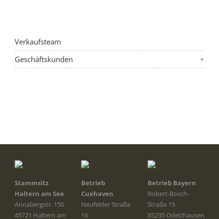
Verkaufsteam
Geschäftskunden
Stammsitz
Betrieb
Betrieb Bayern
Haltern am See
Cuxhaven
Robert-Bosch-
Annabergstr. 150
Neufelder Straße
Straße 15
45721 Haltern am
16
85235 Odelzhausen