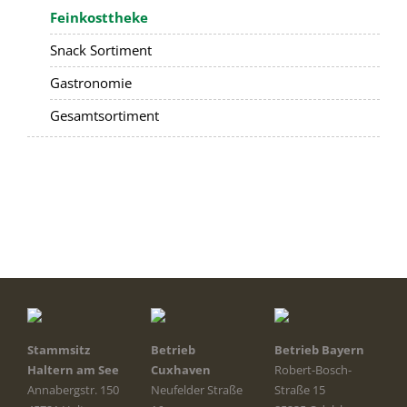
Feinkosttheke
Snack Sortiment
Gastronomie
Gesamtsortiment
Stammsitz
Betrieb
Betrieb Bayern
Haltern am See
Cuxhaven
Robert-Bosch-
Annabergstr. 150
Neufelder Straße
Straße 15