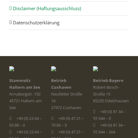
Disclaimer (Haftungsausschluss)
Datenschutzerklärung
Stammsitz
Betrieb
Betrieb Bayern
Haltern am See
Cuxhaven
Robert-Bosch-
Annabergstr. 150
Neufelder Straße
Straße 15
45721 Haltern am
16
85235 Odelzhausen
See
27472 Cuxhaven
+49 (0) 81 34 –
+49 (0) 23 64 –
+49 (0) 47 21 –
55 544 – 0
93 88 – 0
79 66 – 0
+49 (0) 81 34 –
+49 (0) 23 64 –
+49 (0) 47 21 –
55 544 – 264