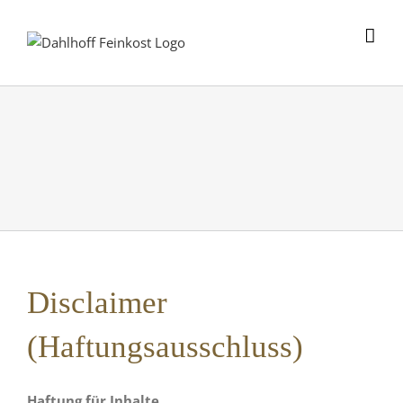
Skip
to
content
Disclaimer
(Haftungsausschluss)
Haftung für Inhalte